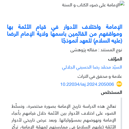
الإمامة واختلاف الأدوار في قیام الأئمة بها
ومواقفهم من القائمین باسمها ولایة الإمام الرضا
(عليه السلام) للعهد أنموذجًا
نوع المستند : مقاله پژوهشی
المؤلف
السیّد محمّد رضا الحسیني الجلالي
علامة و محقق في التراث
10.22034/iaj.2024.205006
المستخلص
تعالج هذه الدراسة تاريخ الإمامة بصورة مختصرة، وتسلّط
الضوء على اختلاف الأدوار بين الأئمة خلال قيامهم بأعباء
الإمامة ونهوضهم بمسؤولياتها. وبعد عرض تاريخي لأدوار
الأئمّة (عليهم السلام) في ممارستهم لمهمّة الإمامة، تركّز